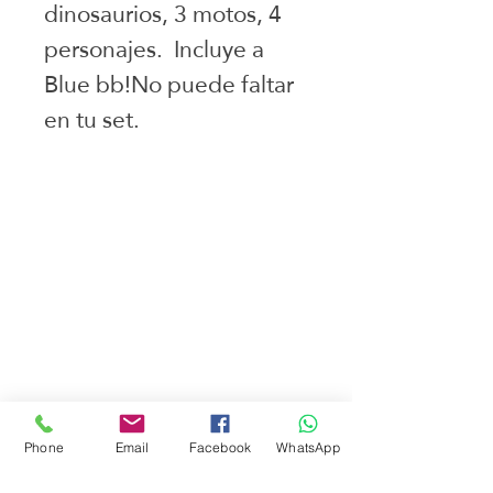
dinosaurios, 3 motos, 4 
personajes.  Incluye a 
Blue bb!No puede faltar 
en tu set.
Juguetes seleccionados
Ciudad de Buenos Aires
Argentina
teléfono:
+541163241023
Email: flapertoys
@gmail.com
Social
Instagram
Facebook
Phone
Email
Facebook
WhatsApp
juguetes para armar
FAQ