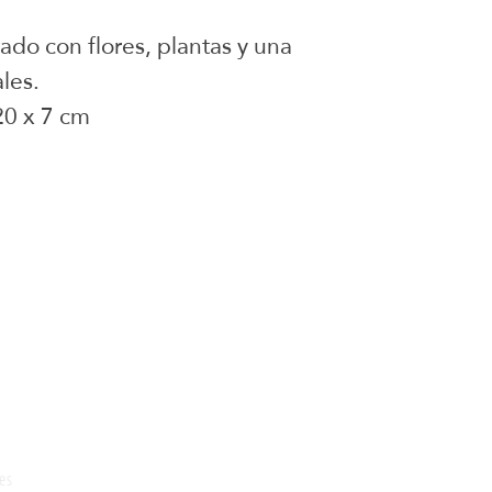
ado con flores, plantas y una
ales.
20 x 7 cm
juguetes para armar
onados
Social
es
Instagram
FAQ