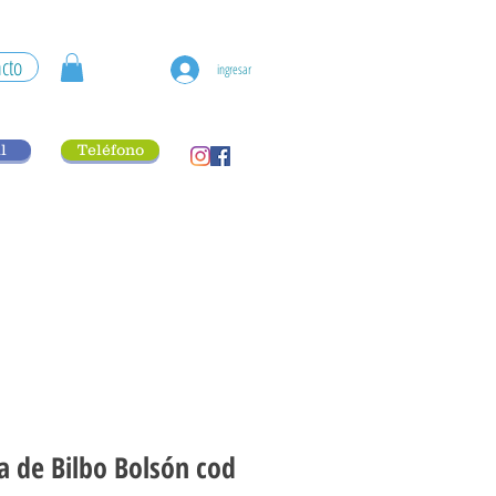
cto
ingresar
l
Teléfono
a de Bilbo Bolsón cod