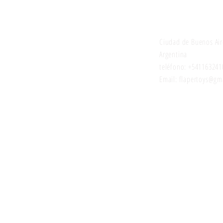
Juguetes selecci
Ciudad de Buenos Air
Argentina
teléfono: +541163241
Email: flapertoys
@gma
Estemos en con
Para las novedades