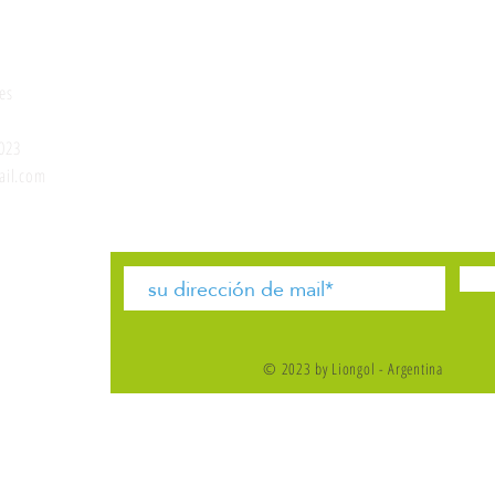
onados
Social
es
Instagram
FAQ
Facebook
Envios
023
Políticas de la tienda
il.com
tacto
© 2023 by Liongol - Argentina