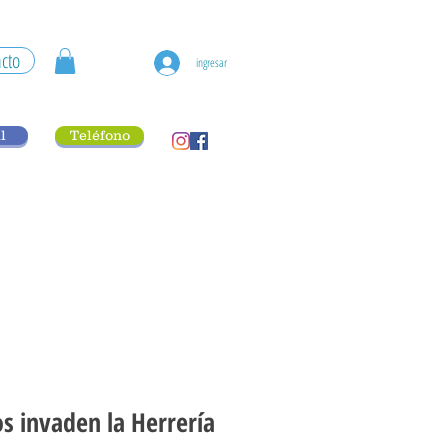
cto
ingresar
l
Teléfono
s invaden la Herrería