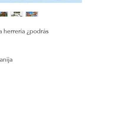
a herrería ¿podrás
5
anija
juguetes para armar