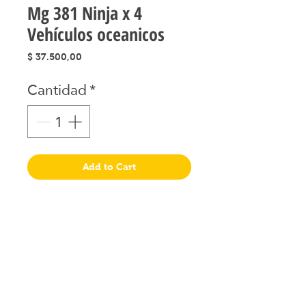
Mg 381 Ninja x 4
Vehículos oceanicos
Precio
$ 37.500,00
Cantidad
*
Add to Cart
Juguetes seleccionados
Ciudad de Buenos Aires
Argentina
teléfono:
+541163241023
Email: flapertoys
@gmail.com