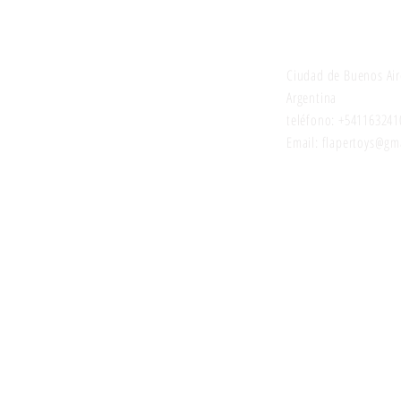
Juguetes selecci
Ciudad de Buenos Air
Argentina
teléfono: +541163241
Email: flapertoys
@gma
Estemos en con
Para las novedades