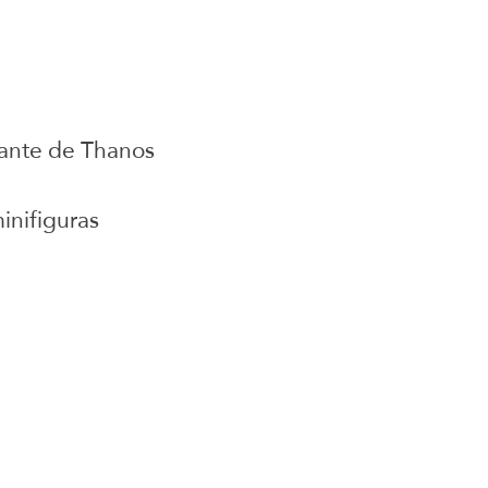
uante de Thanos
inifiguras
juguetes para armar