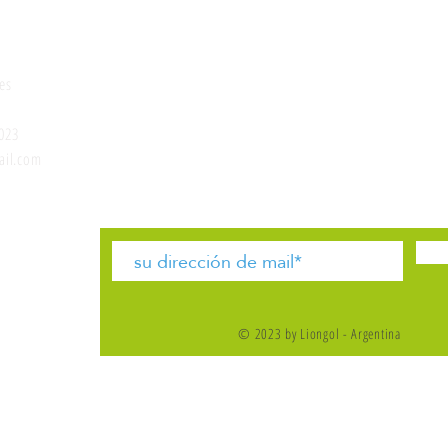
onados
Social
es
Instagram
FAQ
Facebook
Envios
023
Políticas de la tienda
il.com
tacto
© 2023 by Liongol - Argentina