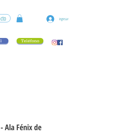
cto
ingresar
l
Teléfono
- Ala Fénix de