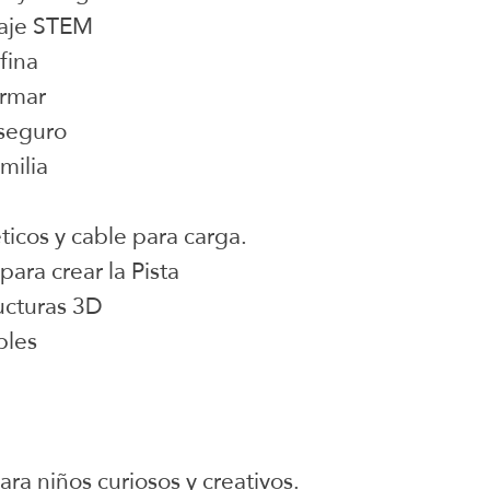
zaje STEM
fina
armar
 seguro
milia
ticos y cable para carga.
ara crear la Pista
ucturas 3D
bles
ra niños curiosos y creativos.