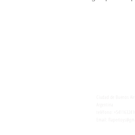
Juguetes selecci
Ciudad de Buenos Air
Argentina
teléfono: +541163241
Email: flapertoys
@gma