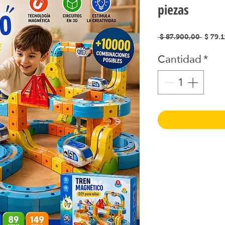
piezas
Precio
 $ 87.900,00 
$ 79.
Cantidad
*