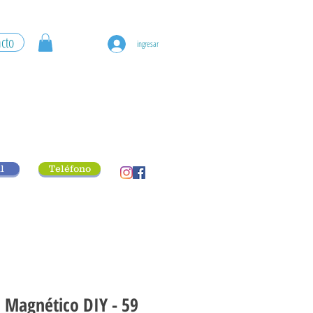
cto
ingresar
l
Teléfono
o Magnético DIY - 59