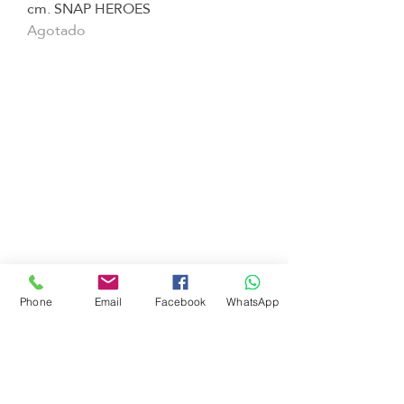
cm. SNAP HEROES
Agotado
Juguetes seleccionados
Ciudad de Buenos Aires
Argentina
teléfono:
+541163241023
Email: flapertoys
@gmail.com
Social
Instagram
Facebook
juguetes para armar
Phone
Email
Facebook
WhatsApp
FAQ
Envios
Políticas de la tienda
Juguetes