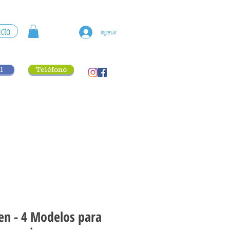
cto
ingresar
l
Teléfono
n - 4 Modelos para