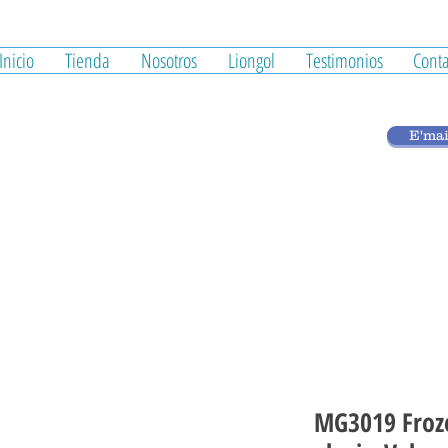
Inicio
Tienda
Nosotros
Liongol
Testimonios
Conta
E'mai
MG3019 Froze