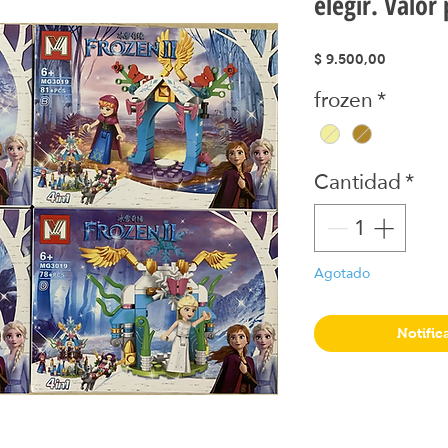
elegir. Valor 
Precio
$ 9.500,00
frozen
*
Cantidad
*
Agotado
Notific