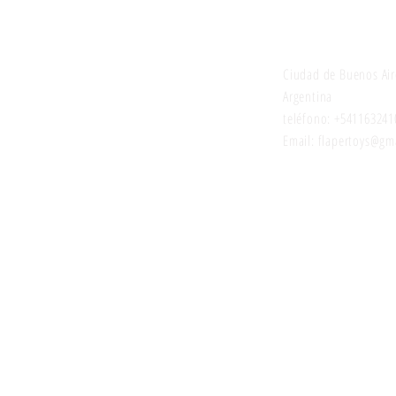
Juguetes selecci
Ciudad de Buenos Air
Argentina
teléfono: +541163241
Email: flapertoys
@gma
Estemos en con
Para las novedades