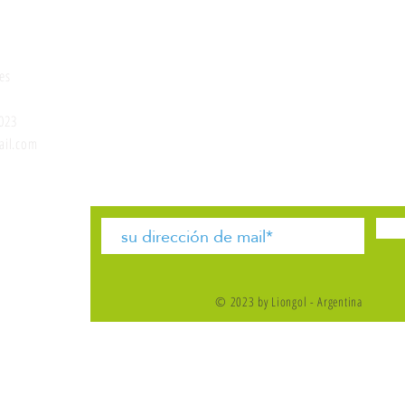
onados
Social
es
Instagram
FAQ
Facebook
Envios
023
Políticas de la tienda
il.com
tacto
© 2023 by Liongol - Argentina