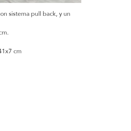
con sistema pull back, y un
5cm.
x41x7 cm
juguetes para armar
onados
Social