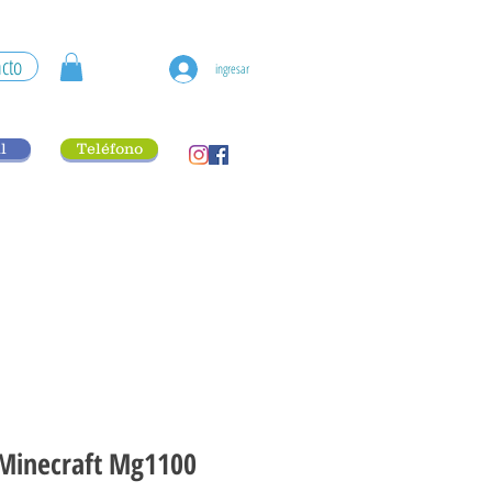
cto
ingresar
l
Teléfono
 Minecraft Mg1100