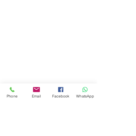
Juguetes seleccionados
Ciudad de Buenos Aires
Argentina
teléfono:
+541163241023
Email: flapertoys
@gmail.com
Social
Instagram
Facebook
juguetes para armar
FAQ
Phone
Email
Facebook
WhatsApp
Envios
Políticas de la tienda
Juguetes
Estemos en contacto