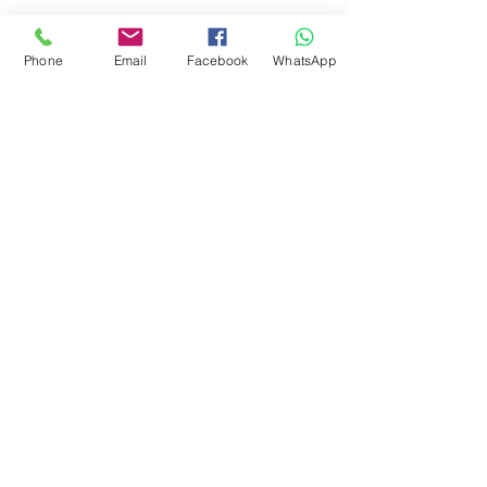
Social
Instagram
Phone
Email
Facebook
WhatsApp
Facebook
juguetes para armar
FAQ
Envios
Políticas de la tienda
Juguetes
Estemos en contacto
Suscripción
© 2023 by Liongol - Argentina