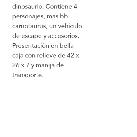
dinosaurio. Contiene 4 
personajes, más bb 
carnotaurus, un vehículo 
de escape y accesorios. 
Presentación en bella 
caja con relieve de 42 x 
26 x 7 y manija de 
transporte. 
Juguetes seleccionados
Ciudad de Buenos Aires
Argentina
teléfono:
+541163241023
Email: flapertoys
@gmail.com