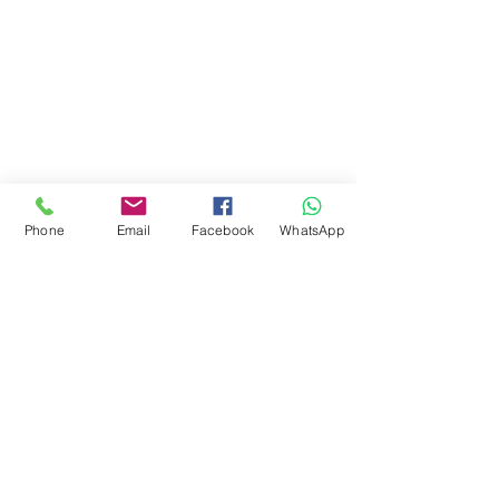
Email: flapertoys
@gmail.com
Social
Instagram
Facebook
juguetes para armar
FAQ
Envios
Phone
Email
Facebook
WhatsApp
Políticas de la tienda
Juguetes
Estemos en contacto
Suscripción