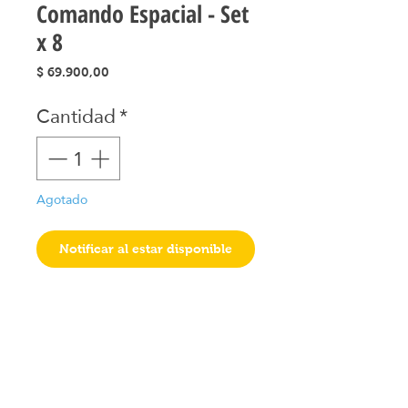
Comando Espacial - Set
x 8
Precio
$ 69.900,00
Cantidad
*
Agotado
Notificar al estar disponible
Juguetes seleccionados
Ciudad de Buenos Aires
Argentina
teléfono:
+541163241023