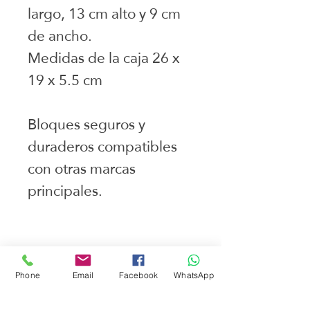
largo, 13 cm alto y 9 cm
de ancho.
Medidas de la caja 26 x
19 x 5.5 cm
Bloques seguros y
duraderos compatibles
con otras marcas
principales.
Juguetes seleccionados
Phone
Email
Facebook
WhatsApp
Ciudad de Buenos Aires
Argentina
teléfono:
+541163241023