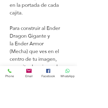
en la portada de cada
cajita.
Para construir al Ender
Dragon Gigante y
la Ender Armor
(Mecha) que ves en el
centro de tu imagen,
necesitas las piezas de
las 8 cajas juntas.
Phone
Email
Facebook
WhatsApp
Juguetes seleccionados