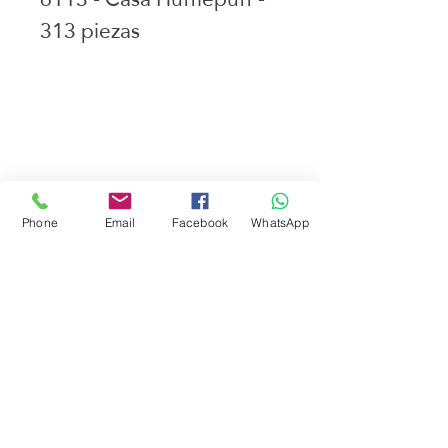
313 piezas
Juguetes seleccionados
Ciudad de Buenos Aires
Argentina
teléfono:
+541163241023
Email: flapertoys
@gmail.com
Phone
Email
Facebook
WhatsApp
Social
Instagram
Facebook
juguetes para armar
FAQ
Envios
Políticas de la tienda