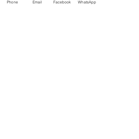
Phone
Email
Facebook
WhatsApp
juguetes para armar
FAQ
Envios
Políticas de la tienda
Juguetes
Estemos en contacto
Suscripción
© 2023 by Liongol - Argentina
Para las novedades