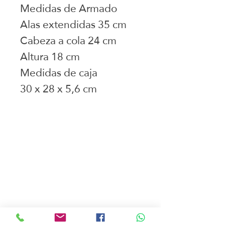
Medidas de Armado
Alas extendidas 35 cm
Cabeza a cola 24 cm
Altura 18 cm
Medidas de caja
30 x 28 x 5,6 cm
Juguetes seleccionados
Ciudad de Buenos Aires
Argentina
teléfono:
+541163241023
Email: flapertoys
@gmail.com
Social
Instagram
Facebook