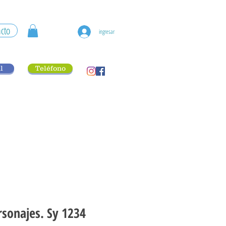
cto
ingresar
l
Teléfono
rsonajes. Sy 1234