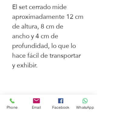
El set cerrado mide
aproximadamente 12 cm
de altura, 8 cm de
ancho y 4 cm de
profundidad, lo que lo
hace fácil de transportar
y exhibir.
Juguetes seleccionados
Ciudad de Buenos Aires
Phone
Email
Facebook
WhatsApp
Argentina
teléfono:
+541163241023
Email: flapertoys
@gmail.com
Social