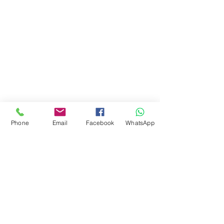
Ciudad de Buenos Aires
Argentina
teléfono:
+541163241023
Email: flapertoys
@gmail.com
Social
Instagram
Facebook
juguetes para armar
FAQ
Envios
Phone
Email
Facebook
WhatsApp
Políticas de la tienda
Juguetes
Estemos en contacto
Suscripción