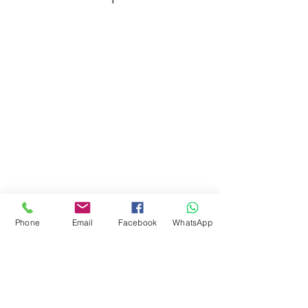
Juguetes seleccionados
Ciudad de Buenos Aires
Argentina
teléfono:
+541163241023
Email: flapertoys
@gmail.com
Social
Instagram
Facebook
juguetes para armar
FAQ
Phone
Email
Facebook
WhatsApp
Envios
Políticas de la tienda
Juguetes