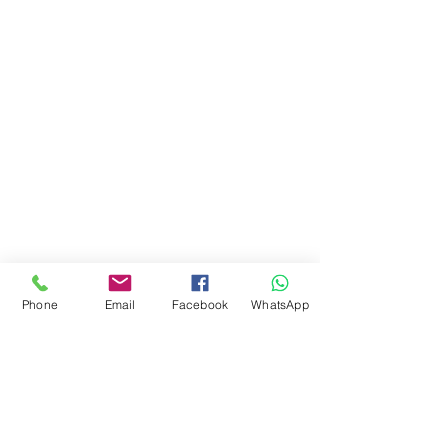
Juguetes seleccionados
Ciudad de Buenos Aires
Argentina
teléfono:
+541163241023
Email: flapertoys
@gmail.com
Social
Instagram
Facebook
juguetes para armar
FAQ
Phone
Email
Facebook
WhatsApp
Envios
Políticas de la tienda
Juguetes
Estemos en contacto