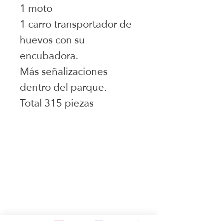
1 moto
1 carro transportador de
huevos con su
encubadora.
Más señalizaciones
dentro del parque.
Total 315 piezas
Juguetes seleccionados
Ciudad de Buenos Aires
Argentina
teléfono:
+541163241023
Email: flapertoys
@gmail.com
Social
Instagram