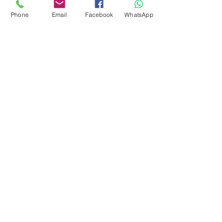
Facebook
Phone
Email
Facebook
WhatsApp
juguetes para armar
FAQ
Envios
Políticas de la tienda
Juguetes
Estemos en contacto
Suscripción
© 2023 by Liongol - Argentina
Para las novedades