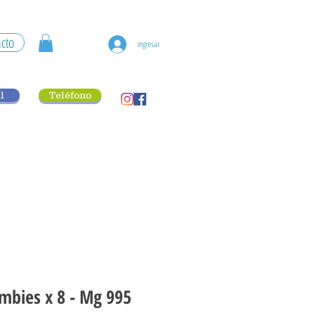
cto
ingresar
l
Teléfono
ombies x 8 - Mg 995