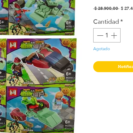
Precio
 $ 28.900,00 
$ 27.
Cantidad
*
Agotado
Notific