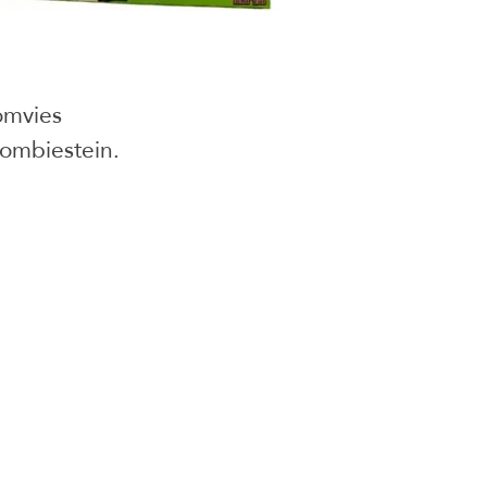
omvies
ombiestein.
juguetes para armar
onados
Social