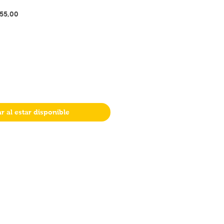
Precio
455,00
de
oferta
ar al estar disponible