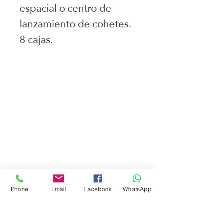
espacial o centro de
lanzamiento de cohetes.
8 cajas.
Juguetes seleccionados
Ciudad de Buenos Aires
Argentina
teléfono:
+541163241023
Email: flapertoys
@gmail.com
Social
Instagram
Facebook
juguetes para armar
Phone
Email
Facebook
WhatsApp
FAQ
Envios