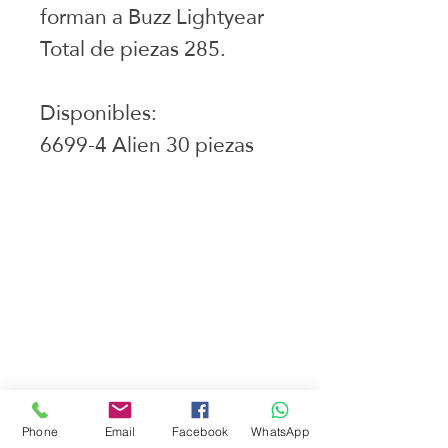
forman a Buzz Lightyear
Total de piezas 285.
Disponibles:
6699-4 Alien 30 piezas
Juguetes seleccionados
Ciudad de Buenos Aires
Argentina
teléfono:
+541163241023
Email: flapertoys
@gmail.com
Social
Instagram
Facebook
Phone
Email
Facebook
WhatsApp
juguetes para armar