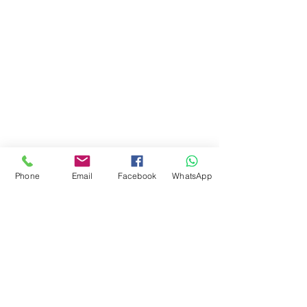
Ciudad de Buenos Aires
Argentina
teléfono:
+541163241023
Email: flapertoys
@gmail.com
Social
Instagram
Facebook
juguetes para armar
FAQ
Phone
Email
Facebook
WhatsApp
Envios
Políticas de la tienda
Juguetes
Estemos en contacto