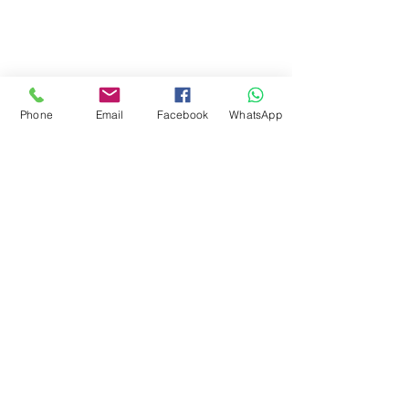
Ciudad de Buenos Aires
Argentina
teléfono:
+541163241023
Email: flapertoys
@gmail.com
Social
Phone
Email
Facebook
WhatsApp
Instagram
Facebook
juguetes para armar
FAQ
Envios
Políticas de la tienda
Juguetes
Estemos en contacto
Suscripción