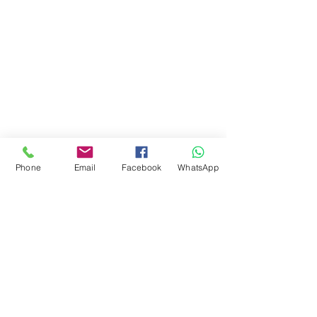
Argentina
teléfono:
+541163241023
Email: flapertoys
@gmail.com
Social
Instagram
Facebook
juguetes para armar
FAQ
Envios
Phone
Email
Facebook
WhatsApp
Políticas de la tienda
Juguetes
Estemos en contacto
Suscripción