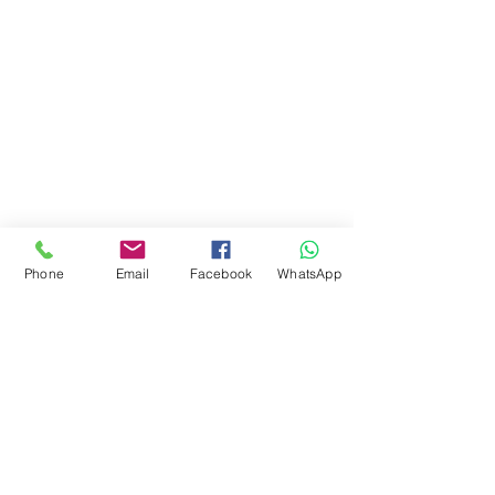
Ciudad de Buenos Aires
Argentina
teléfono:
+541163241023
Email: flapertoys
@gmail.com
Social
Instagram
Facebook
juguetes para armar
FAQ
Envios
Phone
Email
Facebook
WhatsApp
Políticas de la tienda
Juguetes
Estemos en contacto
Suscripción