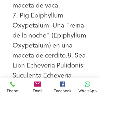
maceta de vaca.
7. Pig Epiphyllum
Oxypetalum: Una "reina
de la noche" (Epiphyllum
Oxypetalum) en una
maceta de cerdito.8. Sea
Lion Echeveria Pulidonis:
Suculenta Echeveria
Pulidonis en una maceta
Phone
Email
Facebook
WhatsApp
de león marino.
Juguetes seleccionados
Ciudad de Buenos Aires