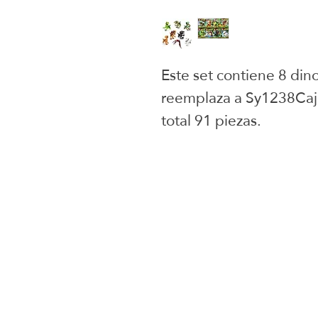
Este set contiene 8 din
reemplaza a Sy1238Caja
total 91 piezas. 
Juguetes selecci