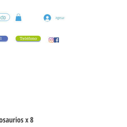
cto
ingresar
l
Teléfono
osaurios x 8