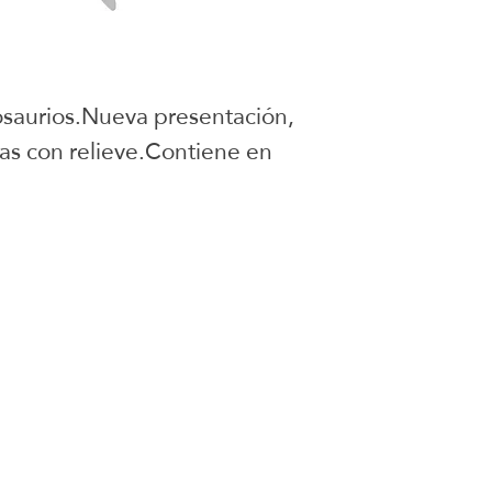
osaurios.Nueva presentación, 
s con relieve.Contiene en 
juguetes para armar
onados
Social