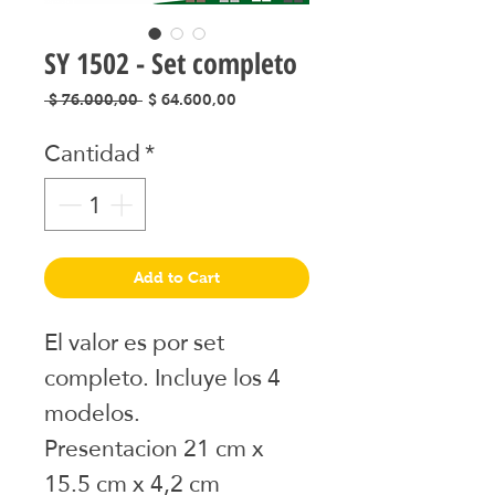
SY 1502 - Set completo
Precio
Precio
 $ 76.000,00 
$ 64.600,00
de
Cantidad
*
oferta
Add to Cart
El valor es por set
completo. Incluye los 4
modelos.
Presentacion 21 cm x
15.5 cm x 4,2 cm