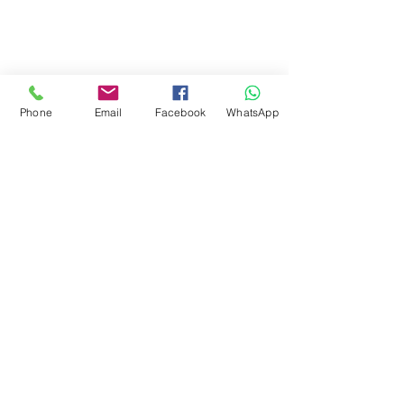
Ciudad de Buenos Aires
Argentina
teléfono:
+541163241023
Email: flapertoys
@gmail.com
Social
Phone
Email
Facebook
WhatsApp
Instagram
Facebook
juguetes para armar
FAQ
Envios
Políticas de la tienda
Juguetes
Estemos en contacto
Suscripción