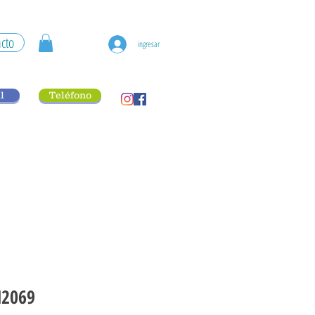
cto
ingresar
l
Teléfono
M2069