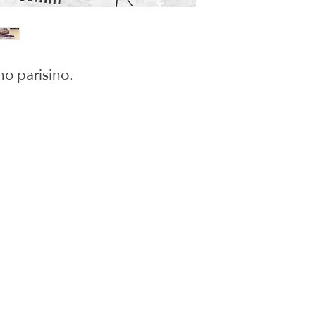
no parisino.
juguetes para armar
onados
Social