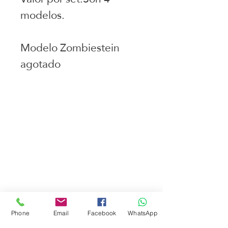
modelos.
Modelo Zombiestein
agotado
Juguetes seleccionados
Ciudad de Buenos Aires
Argentina
teléfono:
+541163241023
Email: flapertoys
@gmail.com
Social
Instagram
Facebook
Phone
Email
Facebook
WhatsApp
juguetes para armar