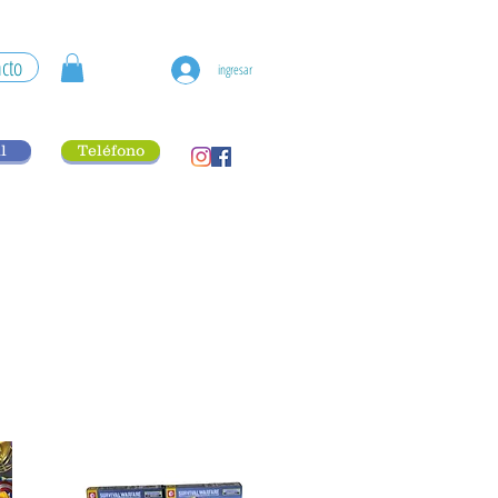
cto
ingresar
l
Teléfono