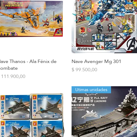
ave Thanos - Ala Fénix de
Nave Avenger Mg 301
Vista rápida
Vista rápida
ombate
Precio
$ 99.500,00
recio
 111.900,00
Utimas unidades