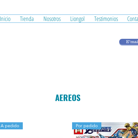
Inicio
Tienda
Nosotros
Liongol
Testimonios
Conta
E'mai
AEREOS
A pedido
Por pedido