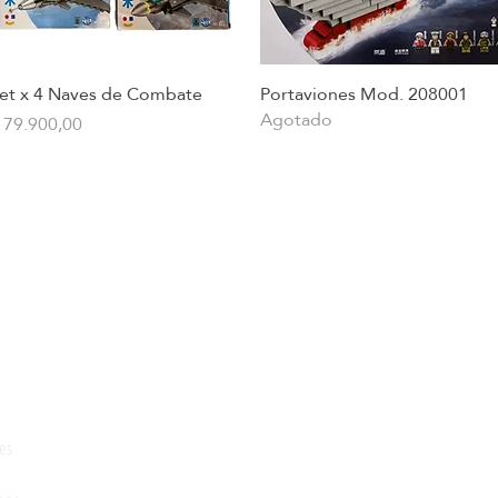
et x 4 Naves de Combate
Portaviones Mod. 208001
Vista rápida
Vista rápida
Agotado
recio
 79.900,00
juguetes para armar
onados
Social
es
Instagram
FAQ
Facebook
Envios