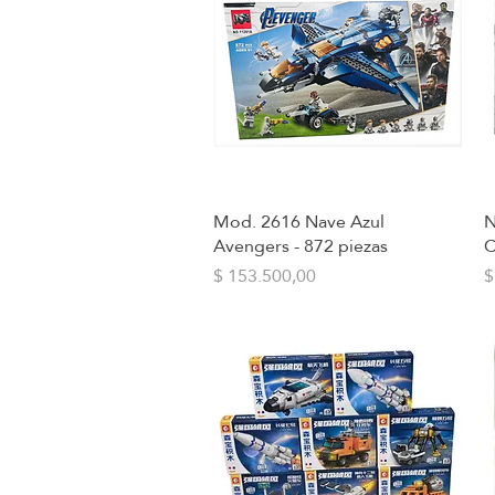
Mod. 2616 Nave Azul
N
Vista rápida
Avengers - 872 piezas
C
Precio
P
$ 153.500,00
$