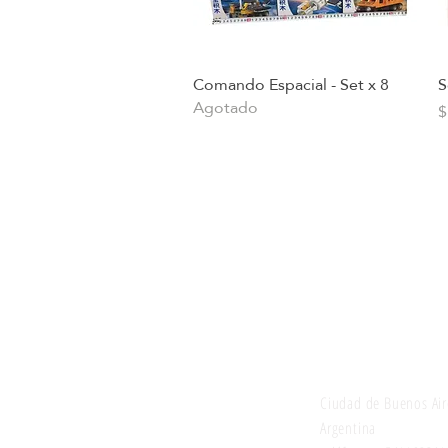
Comando Espacial - Set x 8
S
Vista rápida
Agotado
P
$
Juguetes selecci
Ciudad de Buenos Air
Argentina