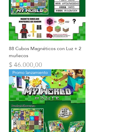
88 Cubos Magnéticos con Luz + 2
muñecos
Precio
$ 46.000,00
Promo lanzamiento