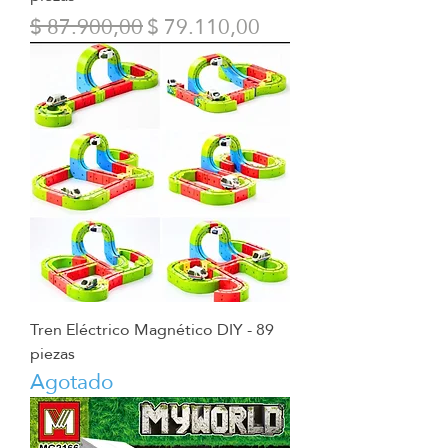
Precio
Precio de oferta
$ 87.900,00
$ 79.110,00
Tren Eléctrico Magnético DIY - 89
piezas
Agotado