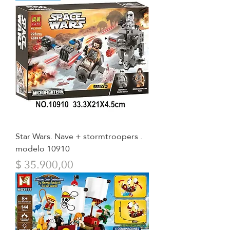
Star Wars. Nave + stormtroopers .
modelo 10910
Precio
$ 35.900,00