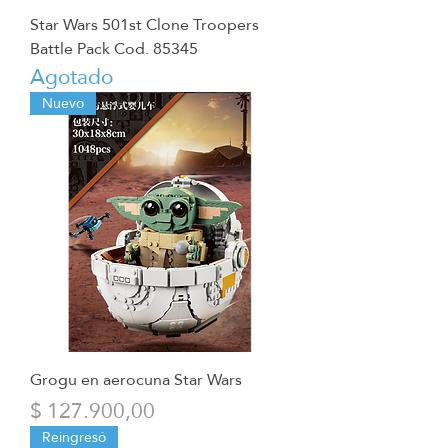
Star Wars 501st Clone Troopers
Battle Pack Cod. 85345
Agotado
Nuevo
Grogu en aerocuna Star Wars
Precio
$ 127.900,00
Reingresó