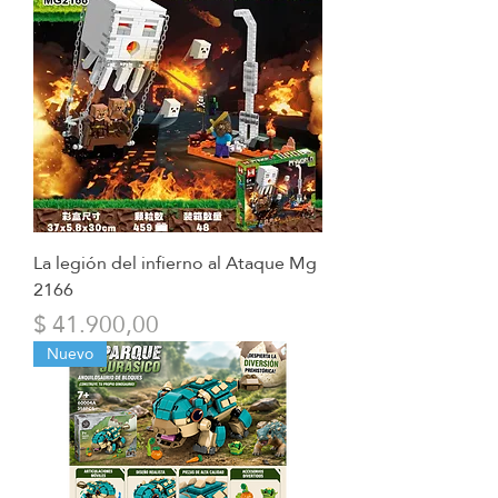
La legión del infierno al Ataque Mg
2166
Precio
$ 41.900,00
Nuevo