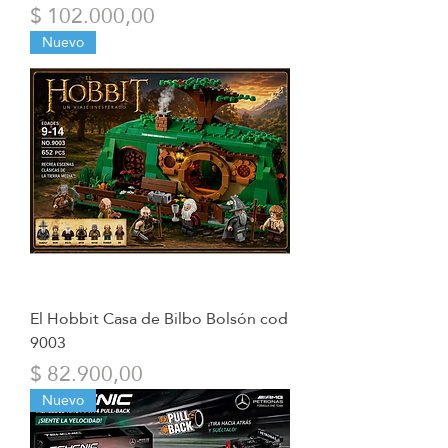
Precio
$ 102.000,00
Nuevo
El Hobbit Casa de Bilbo Bolsón cod
9003
Precio
$ 82.900,00
Nuevo