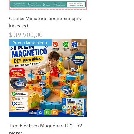
Casitas Miniatura con personaje y
luces led
Precio
$ 39.900,00
Promo lanzamiento
Tren Eléctrico Magnético DIY - 59
piezas